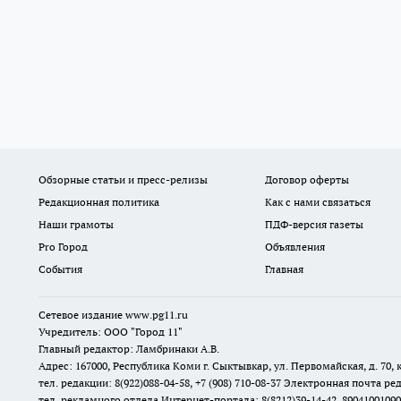
Обзорные статьи и пресс-релизы
Договор оферты
Редакционная политика
Как с нами связаться
Наши грамоты
ПДФ-версия газеты
Pro Город
Объявления
События
Главная
Сетевое издание www.pg11.ru
Учредитель: ООО "Город 11"
Главный редактор: Ламбринаки А.В.
Адрес: 167000, Республика Коми г. Сыктывкар, ул. Первомайская, д. 70, к
тел. редакции: 8(922)088-04-58, +7 (908) 710-08-37
Электронная почта ред
тел. рекламного отдела Интернет-портала: 8(8212)39-14-42, 89041001090