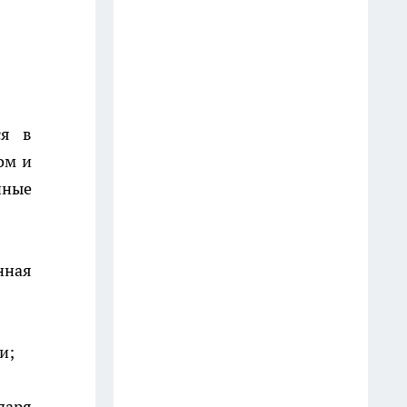
которые можно брать смело, и
5 - которые лучше обходить
стороной: чек-лист от
постоянного покупателя
16 июля
ся в
Топ 10 Модных
ом и
Омолаживающих стрижек для
нные
Женщин 50-60 лет в 2026 году!
12 июля
Огурцы на зиму: 5 рецептов от
нная
классики до острых — хрустят
все
22 июля
и;
"7 лет отпахал в Секонд-Хенде":
откуда берется такая дешевая
даря