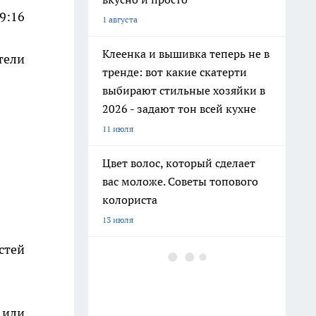
9:16
1 августа
Клеенка и вышивка теперь не в
тели
тренде: вот какие скатерти
выбирают стильные хозяйки в
2026 - задают тон всей кухне
11 июля
Цвет волос, который сделает
вас моложе. Советы топового
колориста
13 июля
стей
Добавляю 2 капли в шампунь и
забыла про выпадение волос:
мой любимый домашний
лайфхак за 3 копейки
 или