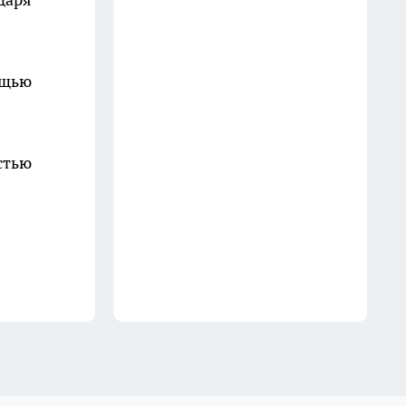
одежда и мой список - что
никогда не буду здесь покупать
- рассказ из зала
ощью
12 июля
Забудьте о плитке: садовая
стью
дорожка за один день быстро,
стильно и почти бесплатно
15 июля