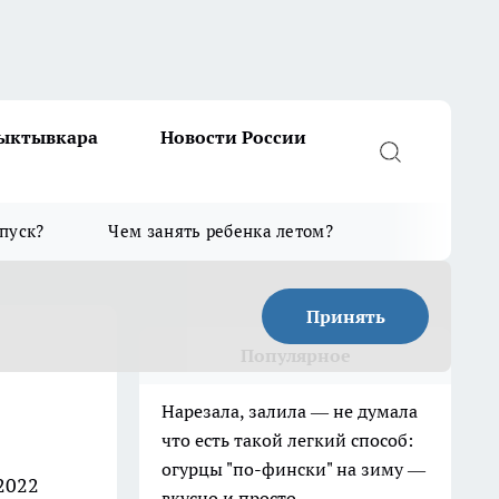
Сыктывкара
Новости России
тпуск?
Чем занять ребенка летом?
Принять
Популярное
Нарезала, залила — не думала
что есть такой легкий способ:
огурцы "по-фински" на зиму —
2022
вкусно и просто