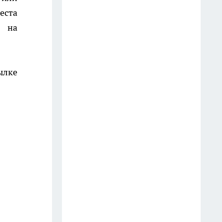
19 июля
еста
я на
Обалденные белорусские
конфеты, по вкусу не хуже
элитного шоколада.
ылке
Попробовала раз, теперь ищу
во всех магазинах - честный
отзыв
13 июля
Посадил у выгребной ямы:
работает как насос — не
растение, а удивительный
ассенизатор
13 июля
5 товаров из "Светофора",