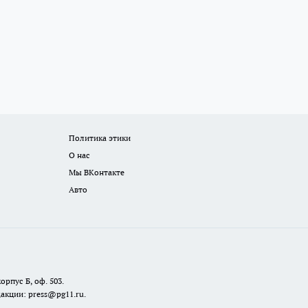
Политика этики
О нас
Мы ВКонтакте
Авто
орпус Б, оф. 503.
акции: press@pg11.ru
.
,