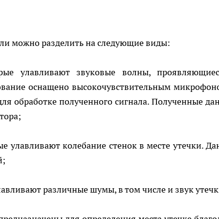
ели можно разделить на следующие виды:
торые улавливают звуковые волны, проявляющие
дование оснащено высокочувствительным микрофон
для обработке полученного сигнала. Полученные да
тора;
рые улавливают колебание стенок в месте утечки. Да
й;
улавливают различные шумы, в том числе и звук утечк
 предназначены для определения места утечке благо