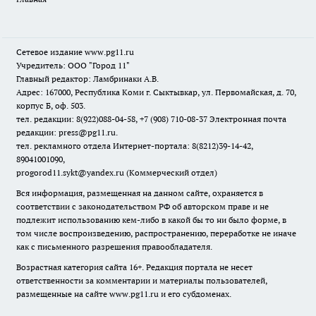
Сетевое издание www.pg11.ru
Учредитель: ООО "Город 11"
Главный редактор: Ламбринаки А.В.
Адрес: 167000, Республика Коми г. Сыктывкар, ул. Первомайская, д. 70,
корпус Б, оф. 503.
тел. редакции: 8(922)088-04-58, +7 (908) 710-08-37
Электронная почта
редакции: press@pg11.ru
.
тел. рекламного отдела Интернет-портала: 8(8212)39-14-42,
89041001090,
progorod11.sykt@yandex.ru
(Коммерческий отдел)
Вся информация, размещенная на данном сайте, охраняется в
соответствии с законодательством РФ об авторском праве и не
подлежит использованию кем-либо в какой бы то ни было форме, в
том числе воспроизведению, распространению, переработке не иначе
как с письменного разрешения правообладателя.
Возрастная категория сайта 16+. Редакция портала не несет
ответственности за комментарии и материалы пользователей,
размещенные на сайте www.pg11.ru и его субдоменах.