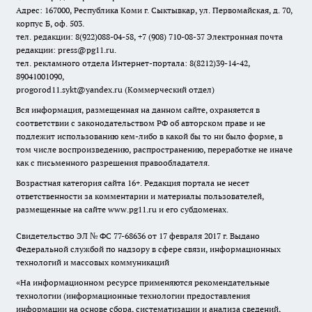
Адрес: 167000, Республика Коми г. Сыктывкар, ул. Первомайская, д. 70,
корпус Б, оф. 503.
тел. редакции: 8(922)088-04-58, +7 (908) 710-08-37
Электронная почта
редакции: press@pg11.ru
.
тел. рекламного отдела Интернет-портала: 8(8212)39-14-42,
89041001090,
progorod11.sykt@yandex.ru
(Коммерческий отдел)
Вся информация, размещенная на данном сайте, охраняется в
соответствии с законодательством РФ об авторском праве и не
подлежит использованию кем-либо в какой бы то ни было форме, в
том числе воспроизведению, распространению, переработке не иначе
как с письменного разрешения правообладателя.
Возрастная категория сайта 16+. Редакция портала не несет
ответственности за комментарии и материалы пользователей,
размещенные на сайте www.pg11.ru и его субдоменах.
Свидетельство ЭЛ № ФС
77-68636
от 17 февраля 2017 г. Выдано
Федеральной службой по надзору в сфере связи, информационных
технологий и массовых коммуникаций
«На информационном ресурсе применяются рекомендательные
технологии (информационные технологии предоставления
информации на основе сбора, систематизации и анализа сведений,