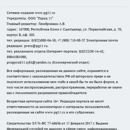
Сетевое издание www.pg11.ru
Учредитель: ООО "Город 11"
Главный редактор: Ламбринаки А.В.
Адрес: 167000, Республика Коми г. Сыктывкар, ул. Первомайская, д. 70,
корпус Б, оф. 503.
тел. редакции: 8(922)088-04-58, +7 (908) 710-08-37
Электронная почта
редакции: press@pg11.ru
.
тел. рекламного отдела Интернет-портала: 8(8212)39-14-42,
89041001090,
progorod11.sykt@yandex.ru
(Коммерческий отдел)
Вся информация, размещенная на данном сайте, охраняется в
соответствии с законодательством РФ об авторском праве и не
подлежит использованию кем-либо в какой бы то ни было форме, в
том числе воспроизведению, распространению, переработке не иначе
как с письменного разрешения правообладателя.
Возрастная категория сайта 16+. Редакция портала не несет
ответственности за комментарии и материалы пользователей,
размещенные на сайте www.pg11.ru и его субдоменах.
Свидетельство ЭЛ № ФС
77-68636
от 17 февраля 2017 г. Выдано
Федеральной службой по надзору в сфере связи, информационных