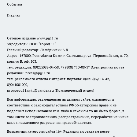
События
Главная
Сетевое издание www.pg11.ru
Учредитель: ООО "Город 11"
Главный редактор: Ламбринаки А.В.
Адрес: 167000, Республика Коми г. Сыктывкар, ул. Первомайская, д. 70,
корпус Б, оф. 503.
тел. редакции: 8(922)088-04-58, +7 (908) 710-08-37
Электронная почта
редакции: press@pg11.ru
.
тел. рекламного отдела Интернет-портала: 8(8212)39-14-42,
89041001090,
progorod11.sykt@yandex.ru
(Коммерческий отдел)
Вся информация, размещенная на данном сайте, охраняется в
соответствии с законодательством РФ об авторском праве и не
подлежит использованию кем-либо в какой бы то ни было форме, в
том числе воспроизведению, распространению, переработке не иначе
как с письменного разрешения правообладателя.
Возрастная категория сайта 16+. Редакция портала не несет