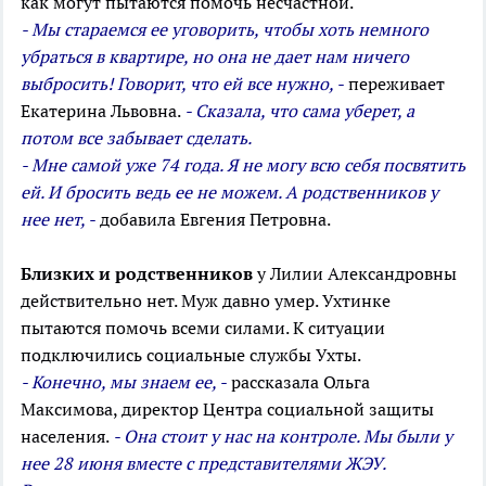
как могут пытаются помочь несчастной.
- Мы стараемся ее уговорить, чтобы хоть немного
убраться в квартире, но она не дает нам ничего
выбросить! Говорит, что ей все нужно, -
переживает
Екатерина Львовна.
- Сказала, что сама уберет, а
потом все забывает сделать.
- Мне самой уже 74 года. Я не могу всю себя посвятить
ей. И бросить
ведь
ее не можем. А родственников у
нее нет, -
добавила Евгения Петровна.
Близких и родственников
у Лилии Александровны
действительно нет. Муж давно умер. Ухтинке
пытаются помочь всеми силами. К ситуации
подключились социальные службы Ухты.
- Конечно, мы знаем ее, -
рассказала Ольга
Максимова, директор Центра социальной защиты
населения.
- Она стоит у нас на контроле. Мы были у
нее 28 июня вместе с представителями ЖЭУ.