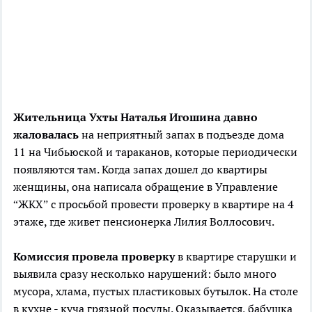
Жительница Ухты Наталья Игошина давно
жаловалась
на неприятный запах в подъезде
дома
11 на Чибьюской
и тараканов, которые периодически
появляются
там. Когда запах дошел д
о
квартиры
женщины, она
написала
обращение в Управление
“ЖКХ” с просьбой провести проверку в квартире на 4
этаже, где живет пенсионерка Лилия Воллосович.
Комиссия провела проверку
в квартире старушки
и
выявила сразу несколько
нарушений: было
много
мусора, хлама, пустых пластиковых бутылок. На столе
в кухне - куча грязной посуды. Оказывается, бабушка