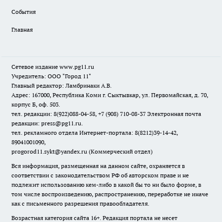
События
Главная
Сетевое издание www.pg11.ru
Учредитель: ООО "Город 11"
Главный редактор: Ламбринаки А.В.
Адрес: 167000, Республика Коми г. Сыктывкар, ул. Первомайская, д. 70,
корпус Б, оф. 503.
тел. редакции: 8(922)088-04-58, +7 (908) 710-08-37
Электронная почта
редакции: press@pg11.ru
.
тел. рекламного отдела Интернет-портала: 8(8212)39-14-42,
89041001090,
progorod11.sykt@yandex.ru
(Коммерческий отдел)
Вся информация, размещенная на данном сайте, охраняется в
соответствии с законодательством РФ об авторском праве и не
подлежит использованию кем-либо в какой бы то ни было форме, в
том числе воспроизведению, распространению, переработке не иначе
как с письменного разрешения правообладателя.
Возрастная категория сайта 16+. Редакция портала не несет