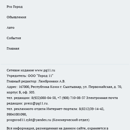
Pro Город
Объявления
Авто
События
Главная
Сетевое издание www.pg11.ru
Учредитель: ООО "Город 11"
Главный редактор: Ламбринаки А.В.
Адрес: 167000, Республика Коми г. Сыктывкар, ул. Первомайская, д. 70,
корпус Б, оф. 503.
тел. редакции: 8(922)088-04-58, +7 (908) 710-08-37
Электронная почта
редакции: press@pg11.ru
.
тел. рекламного отдела Интернет-портала: 8(8212)39-14-42,
89041001090,
progorod11.sykt@yandex.ru
(Коммерческий отдел)
Вся информация, размещенная на данном сайте, охраняется в