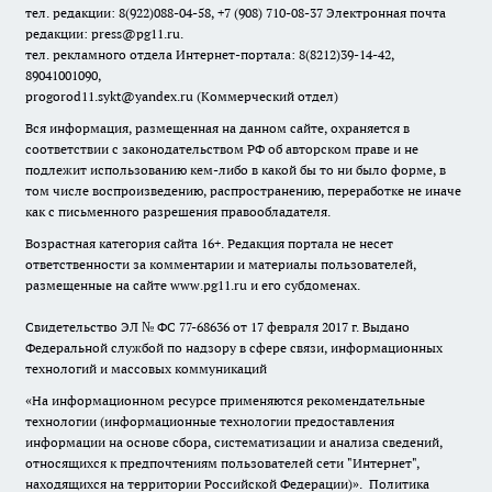
тел. редакции: 8(922)088-04-58, +7 (908) 710-08-37
Электронная почта
редакции: press@pg11.ru
.
тел. рекламного отдела Интернет-портала: 8(8212)39-14-42,
89041001090,
progorod11.sykt@yandex.ru
(Коммерческий отдел)
Вся информация, размещенная на данном сайте, охраняется в
соответствии с законодательством РФ об авторском праве и не
подлежит использованию кем-либо в какой бы то ни было форме, в
том числе воспроизведению, распространению, переработке не иначе
как с письменного разрешения правообладателя.
Возрастная категория сайта 16+. Редакция портала не несет
ответственности за комментарии и материалы пользователей,
размещенные на сайте www.pg11.ru и его субдоменах.
Свидетельство ЭЛ № ФС
77-68636
от 17 февраля 2017 г. Выдано
Федеральной службой по надзору в сфере связи, информационных
технологий и массовых коммуникаций
«На информационном ресурсе применяются рекомендательные
технологии (информационные технологии предоставления
информации на основе сбора, систематизации и анализа сведений,
относящихся к предпочтениям пользователей сети "Интернет",
находящихся на территории Российской Федерации)».
Политика