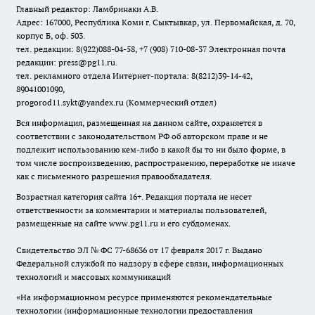
Главный редактор: Ламбринаки А.В.
Адрес: 167000, Республика Коми г. Сыктывкар, ул. Первомайская, д. 70,
корпус Б, оф. 503.
тел. редакции: 8(922)088-04-58, +7 (908) 710-08-37
Электронная почта
редакции: press@pg11.ru
.
тел. рекламного отдела Интернет-портала: 8(8212)39-14-42,
89041001090,
progorod11.sykt@yandex.ru
(Коммерческий отдел)
Вся информация, размещенная на данном сайте, охраняется в
соответствии с законодательством РФ об авторском праве и не
подлежит использованию кем-либо в какой бы то ни было форме, в
том числе воспроизведению, распространению, переработке не иначе
как с письменного разрешения правообладателя.
Возрастная категория сайта 16+. Редакция портала не несет
ответственности за комментарии и материалы пользователей,
размещенные на сайте www.pg11.ru и его субдоменах.
Свидетельство ЭЛ № ФС
77-68636
от 17 февраля 2017 г. Выдано
Федеральной службой по надзору в сфере связи, информационных
технологий и массовых коммуникаций
«На информационном ресурсе применяются рекомендательные
технологии (информационные технологии предоставления