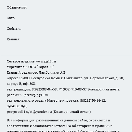
Объявления
Авто
События
Главная
Сетевое издание www.pg11.ru
Учредитель: ООО "Город 11"
Главный редактор: Ламбринаки А.В.
Адрес: 167000, Республика Коми г. Сыктывкар, ул. Первомайская, д. 70,
корпус Б, оф. 503.
тел. редакции: 8(922)088-04-58, +7 (908) 710-08-37
Электронная почта
редакции: press@pg11.ru
.
тел. рекламного отдела Интернет-портала: 8(8212)39-14-42,
89041001090,
progorod11.sykt@yandex.ru
(Коммерческий отдел)
Вся информация, размещенная на данном сайте, охраняется в
соответствии с законодательством РФ об авторском праве и не
подлежит использованию кем-либо в какой бы то ни было форме, в