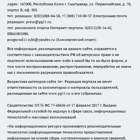
Адрес: 167000, Республика Коми г. Сыктывкар, ул. Первомайская, д. 70,
корпус Б, оф. 503.
тел. редакции: 8(922)088-04-58, +7 (908) 710-08-37
Электронная почта
редакции: press@pg11.ru
.
тел. рекламного отдела Интернет-портала: 8(8212)39-14-42,
89041001090,
progorod11.sykt@yandex.ru
(Коммерческий отдел)
Вся информация, размещенная на данном сайте, охраняется в
соответствии с законодательством РФ об авторском праве и не
подлежит использованию кем-либо в какой бы то ни было форме, в
том числе воспроизведению, распространению, переработке не иначе
как с письменного разрешения правообладателя.
Возрастная категория сайта 16+. Редакция портала не несет
ответственности за комментарии и материалы пользователей,
размещенные на сайте www.pg11.ru и его субдоменах.
Свидетельство ЭЛ № ФС
77-68636
от 17 февраля 2017 г. Выдано
Федеральной службой по надзору в сфере связи, информационных
технологий и массовых коммуникаций
«На информационном ресурсе применяются рекомендательные
технологии (информационные технологии предоставления
информации на основе сбора, систематизации и анализа сведений,