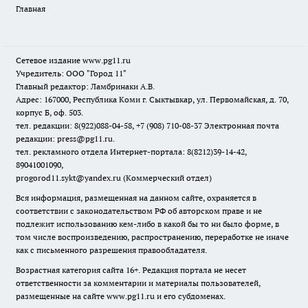
Главная
Сетевое издание www.pg11.ru
Учредитель: ООО "Город 11"
Главный редактор: Ламбринаки А.В.
Адрес: 167000, Республика Коми г. Сыктывкар, ул. Первомайская, д. 70,
корпус Б, оф. 503.
тел. редакции: 8(922)088-04-58, +7 (908) 710-08-37
Электронная почта
редакции: press@pg11.ru
.
тел. рекламного отдела Интернет-портала: 8(8212)39-14-42,
89041001090,
progorod11.sykt@yandex.ru
(Коммерческий отдел)
Вся информация, размещенная на данном сайте, охраняется в
соответствии с законодательством РФ об авторском праве и не
подлежит использованию кем-либо в какой бы то ни было форме, в
том числе воспроизведению, распространению, переработке не иначе
как с письменного разрешения правообладателя.
Возрастная категория сайта 16+. Редакция портала не несет
ответственности за комментарии и материалы пользователей,
размещенные на сайте www.pg11.ru и его субдоменах.