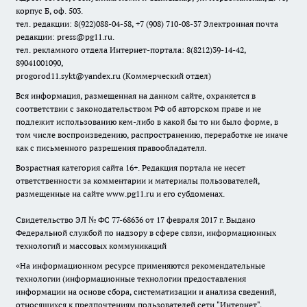
корпус Б, оф. 503.
тел. редакции: 8(922)088-04-58, +7 (908) 710-08-37
Электронная почта
редакции: press@pg11.ru
.
тел. рекламного отдела Интернет-портала: 8(8212)39-14-42,
89041001090,
progorod11.sykt@yandex.ru
(Коммерческий отдел)
Вся информация, размещенная на данном сайте, охраняется в
соответствии с законодательством РФ об авторском праве и не
подлежит использованию кем-либо в какой бы то ни было форме, в
том числе воспроизведению, распространению, переработке не иначе
как с письменного разрешения правообладателя.
Возрастная категория сайта 16+. Редакция портала не несет
ответственности за комментарии и материалы пользователей,
размещенные на сайте www.pg11.ru и его субдоменах.
Свидетельство ЭЛ № ФС
77-68636
от 17 февраля 2017 г. Выдано
Федеральной службой по надзору в сфере связи, информационных
технологий и массовых коммуникаций
«На информационном ресурсе применяются рекомендательные
технологии (информационные технологии предоставления
информации на основе сбора, систематизации и анализа сведений,
относящихся к предпочтениям пользователей сети "Интернет",