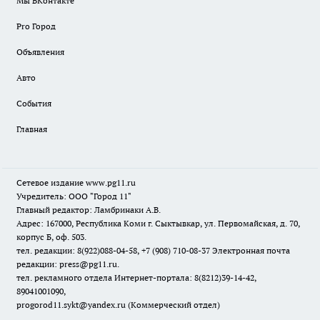
Мы ВКонтакте
Pro Город
Объявления
Авто
События
Главная
Сетевое издание www.pg11.ru
Учредитель: ООО "Город 11"
Главный редактор: Ламбринаки А.В.
Адрес: 167000, Республика Коми г. Сыктывкар, ул. Первомайская, д. 70,
корпус Б, оф. 503.
тел. редакции: 8(922)088-04-58, +7 (908) 710-08-37
Электронная почта
редакции: press@pg11.ru
.
тел. рекламного отдела Интернет-портала: 8(8212)39-14-42,
89041001090,
progorod11.sykt@yandex.ru
(Коммерческий отдел)