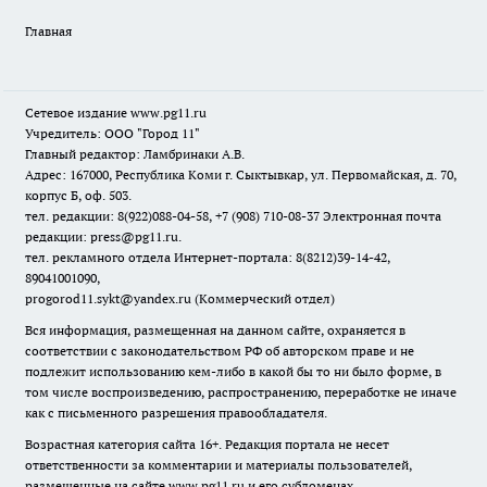
Главная
Сетевое издание www.pg11.ru
Учредитель: ООО "Город 11"
Главный редактор: Ламбринаки А.В.
Адрес: 167000, Республика Коми г. Сыктывкар, ул. Первомайская, д. 70,
корпус Б, оф. 503.
тел. редакции: 8(922)088-04-58, +7 (908) 710-08-37
Электронная почта
редакции: press@pg11.ru
.
тел. рекламного отдела Интернет-портала: 8(8212)39-14-42,
89041001090,
progorod11.sykt@yandex.ru
(Коммерческий отдел)
Вся информация, размещенная на данном сайте, охраняется в
соответствии с законодательством РФ об авторском праве и не
подлежит использованию кем-либо в какой бы то ни было форме, в
том числе воспроизведению, распространению, переработке не иначе
как с письменного разрешения правообладателя.
Возрастная категория сайта 16+. Редакция портала не несет
ответственности за комментарии и материалы пользователей,
размещенные на сайте www.pg11.ru и его субдоменах.