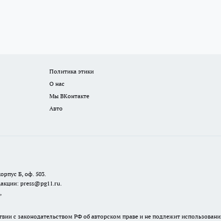
Политика этики
О нас
Мы ВКонтакте
Авто
орпус Б, оф. 503.
акции: press@pg11.ru
.
,
твии с законодательством РФ об авторском праве и не подлежит использовани