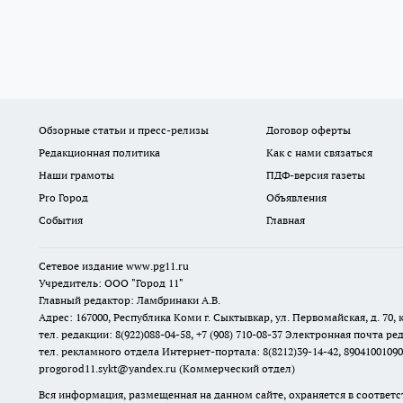
Обзорные статьи и пресс-релизы
Договор оферты
Редакционная политика
Как с нами связаться
Наши грамоты
ПДФ-версия газеты
Pro Город
Объявления
События
Главная
Сетевое издание www.pg11.ru
Учредитель: ООО "Город 11"
Главный редактор: Ламбринаки А.В.
Адрес: 167000, Республика Коми г. Сыктывкар, ул. Первомайская, д. 70, к
тел. редакции: 8(922)088-04-58, +7 (908) 710-08-37
Электронная почта ред
тел. рекламного отдела Интернет-портала: 8(8212)39-14-42, 89041001090
progorod11.sykt@yandex.ru
(Коммерческий отдел)
Вся информация, размещенная на данном сайте, охраняется в соответс