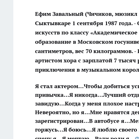
Ефим Завальный
(Чичиков, мюзикл 
Сыктывкаре 1 сентября 1987 года. 
искусств по классу «Академическое
образование в Московском госунивер
сантиметров, вес 70 килограммов. - Г
артистом хора с зарплатой 7 тысяч 
приключения в музыкальном короле
Я стал актером…
Чтобы добиться усп
привычка…
Я никогда…
Лучший отд
завидую…
Когда у меня плохое нас
Невероятно, но я…
Мне нравятся д
зарегистрирован…
В автобусе я…
Ме
горжусь…
Я боюсь…
Я люблю своего
сцену я…
Я мечтаю…
Ради роли я…
Ф