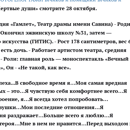
ертвые души» смотрите 28 октября.
едия «Гамлет», Театр драмы имени Савина) - Род
 - Окончил эжвинскую школу №31, затем —
скусства (ГИТИС). - Рост 178 сантиметров, вес 
 есть дочь. - Работает артистом театра, средняя
 - Роли: главная роль — моноспектакль «Вечный
, Он - «Не такой, как все».
еха...
В свободное время я…
Моя самая вредная
ых – это…
Я чувствую себя комфортнее всего…
Я
троение, я…
Я всегда хотел попробовать…
евушки…
Мои последние отношения…
Я
ня раздражает…
Больше всего я люблю…
Я
 героя…
Мне в нем не нравится…
Перед выходом 