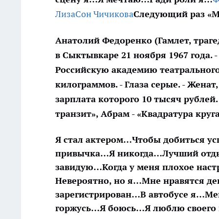
Лиза
Сон Чичикова
Следующий раз «М
Анатолий Федоренко
(Гамлет, траг
в Сыктывкаре 21 ноября 1967 года.
Российскую академию театрального и
килограммов. - Глаза серые. - Женат,
зарплата которого 10 тысяч рублей.
транзит», Абрам - «Квадратура круга»
Я стал актером…
Чтобы добиться усп
привычка…
Я никогда…
Лучший отд
завидую…
Когда у меня плохое нас
Невероятно, но я…
Мне нравятся д
зарегистрирован…
В автобусе я…
Ме
горжусь…
Я боюсь…
Я люблю своего