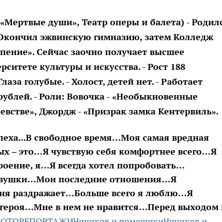
«Мертвые души», Театр оперы и балета) - Родил
- Окончил эжвинскую гимназию, затем Колледж
 пение». Сейчас заочно получает высшее
ситете культуры и искусства. - Рост 188
лаза голубые. - Холост, детей нет. - Работает
рублей. - Роли: Вовочка - «Необыкновенные
встве», Джордж - «Призрак замка Кентервиль».
еха...
В свободное время…
Моя самая вредная
ых – это…
Я чувствую себя комфортнее всего…
Я
троение, я…
Я всегда хотел попробовать…
евушки…
Мои последние отношения…
Я
ня раздражает…
Больше всего я люблю…
Я
 героя…
Мне в нем не нравится…
Перед выходом 
ОТОРЕПОРТАЖИ
Чичиков и помещики
Чичиков и