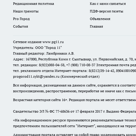
Редакционная политика
Как с нами связаться
Наши грамоты
ПДФ-версия газеты
Pro Город
Объявления
События
Главная
Сетевое издание www.pg11.ru
Учредитель: ООО "Город 11"
Главный редактор: Ламбринаки А.В.
Адрес: 167000, Республика Коми г. Сыктывкар, ул. Первомайская, д. 70, к
тел. редакции: 8(922)088-04-58, +7 (908) 710-08-37
Электронная почта ред
тел. рекламного отдела Интернет-портала: 8(8212)39-14-42, 89041001090
progorod11.sykt@yandex.ru
(Коммерческий отдел)
Вся информация, размещенная на данном сайте, охраняется в соответс
воспроизведению, распространению, переработке не иначе как с пись
Возрастная категория сайта 16+. Редакция портала не несет ответстве
Свидетельство ЭЛ № ФС
77-68636
от 17 февраля 2017 г. Выдано Федера
«На информационном ресурсе применяются рекомендательные техноло
предпочтениям пользователей сети "Интернет", находящихся на терр
Администрация портала оставляет за собой право модерировать комме