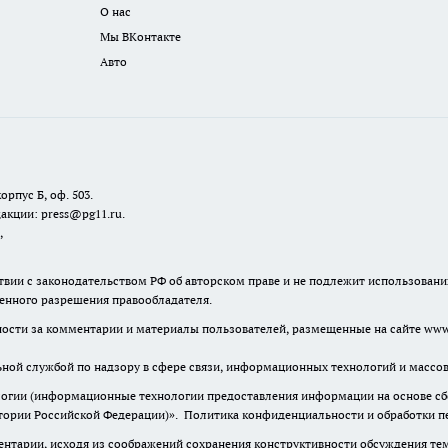
О нас
Мы ВКонтакте
Авто
орпус Б, оф. 503.
акции: press@pg11.ru
.
,
твии с законодательством РФ об авторском праве и не подлежит использовани
менного разрешения правообладателя.
нности за комментарии и материалы пользователей, размещенные на сайте www.
льной службой по надзору в сфере связи, информационных технологий и масс
гии (информационные технологии предоставления информации на основе сбор
итории Российской Федерации)».
Политика конфиденциальности и обработки п
нтарии, исходя из соображений сохранения конструктивности обсуждения тем 