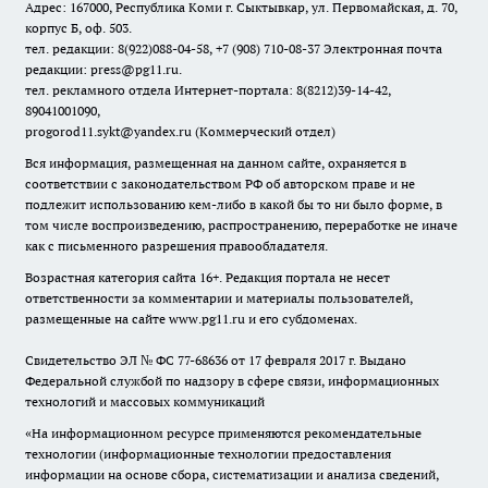
Адрес: 167000, Республика Коми г. Сыктывкар, ул. Первомайская, д. 70,
корпус Б, оф. 503.
тел. редакции: 8(922)088-04-58, +7 (908) 710-08-37
Электронная почта
редакции: press@pg11.ru
.
тел. рекламного отдела Интернет-портала: 8(8212)39-14-42,
89041001090,
progorod11.sykt@yandex.ru
(Коммерческий отдел)
Вся информация, размещенная на данном сайте, охраняется в
соответствии с законодательством РФ об авторском праве и не
подлежит использованию кем-либо в какой бы то ни было форме, в
том числе воспроизведению, распространению, переработке не иначе
как с письменного разрешения правообладателя.
Возрастная категория сайта 16+. Редакция портала не несет
ответственности за комментарии и материалы пользователей,
размещенные на сайте www.pg11.ru и его субдоменах.
Свидетельство ЭЛ № ФС
77-68636
от 17 февраля 2017 г. Выдано
Федеральной службой по надзору в сфере связи, информационных
технологий и массовых коммуникаций
«На информационном ресурсе применяются рекомендательные
технологии (информационные технологии предоставления
информации на основе сбора, систематизации и анализа сведений,