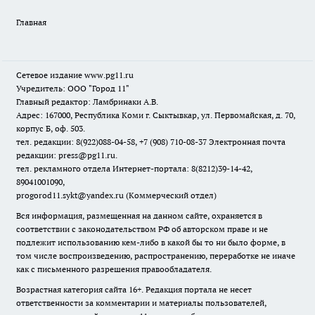
Главная
Сетевое издание www.pg11.ru
Учредитель: ООО "Город 11"
Главный редактор: Ламбринаки А.В.
Адрес: 167000, Республика Коми г. Сыктывкар, ул. Первомайская, д. 70,
корпус Б, оф. 503.
тел. редакции: 8(922)088-04-58, +7 (908) 710-08-37
Электронная почта
редакции: press@pg11.ru
.
тел. рекламного отдела Интернет-портала: 8(8212)39-14-42,
89041001090,
progorod11.sykt@yandex.ru
(Коммерческий отдел)
Вся информация, размещенная на данном сайте, охраняется в
соответствии с законодательством РФ об авторском праве и не
подлежит использованию кем-либо в какой бы то ни было форме, в
том числе воспроизведению, распространению, переработке не иначе
как с письменного разрешения правообладателя.
Возрастная категория сайта 16+. Редакция портала не несет
ответственности за комментарии и материалы пользователей,