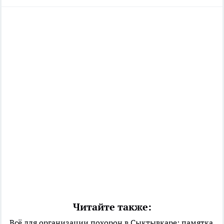
Читайте также:
Всё для организации похорон в Сыктывкаре: памятка