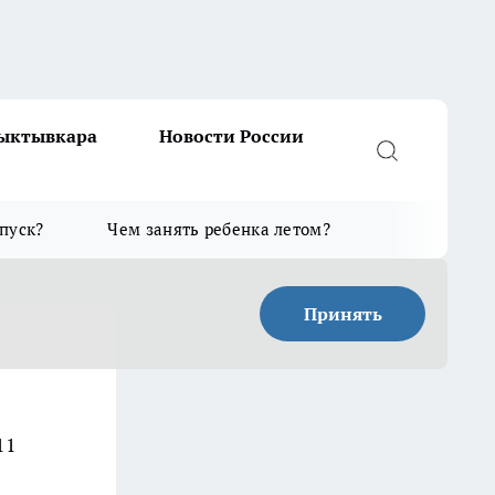
Сыктывкара
Новости России
тпуск?
Чем занять ребенка летом?
Принять
11