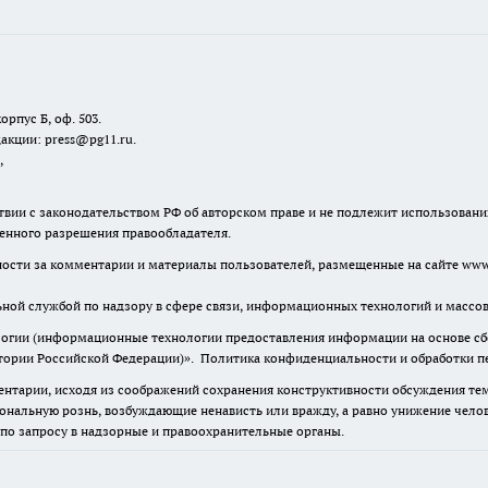
орпус Б, оф. 503.
акции: press@pg11.ru
.
,
твии с законодательством РФ об авторском праве и не подлежит использовани
менного разрешения правообладателя.
нности за комментарии и материалы пользователей, размещенные на сайте www.
льной службой по надзору в сфере связи, информационных технологий и масс
гии (информационные технологии предоставления информации на основе сбор
итории Российской Федерации)».
Политика конфиденциальности и обработки п
нтарии, исходя из соображений сохранения конструктивности обсуждения тем 
альную рознь, возбуждающие ненависть или вражду, а равно унижение челове
 по запросу в надзорные и правоохранительные органы.