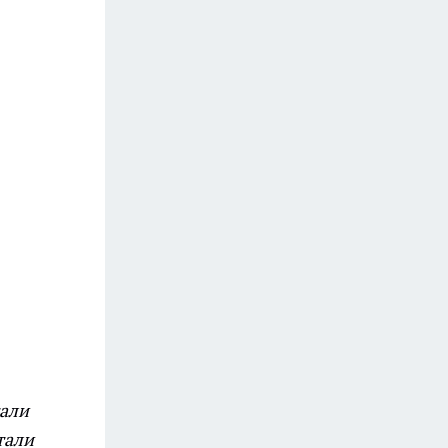
тали
тали