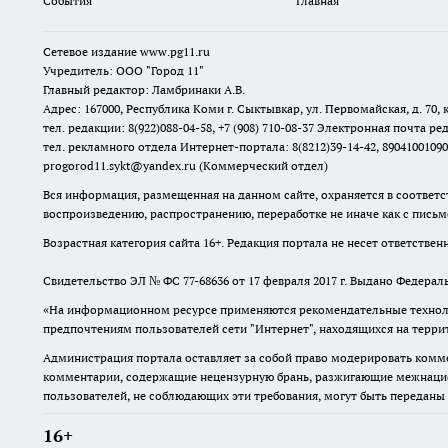
События
Главная
Сетевое издание www.pg11.ru
Учредитель: ООО "Город 11"
Главный редактор: Ламбринаки А.В.
Адрес: 167000, Республика Коми г. Сыктывкар, ул. Первомайская, д. 70, к
тел. редакции: 8(922)088-04-58, +7 (908) 710-08-37
Электронная почта ред
тел. рекламного отдела Интернет-портала: 8(8212)39-14-42, 89041001090
progorod11.sykt@yandex.ru
(Коммерческий отдел)
Вся информация, размещенная на данном сайте, охраняется в соответс
воспроизведению, распространению, переработке не иначе как с пись
Возрастная категория сайта 16+. Редакция портала не несет ответстве
Свидетельство ЭЛ № ФС
77-68636
от 17 февраля 2017 г. Выдано Федера
«На информационном ресурсе применяются рекомендательные техноло
предпочтениям пользователей сети "Интернет", находящихся на терр
Администрация портала оставляет за собой право модерировать комме
комментарии, содержащие нецензурную брань, разжигающие межнацион
пользователей, не соблюдающих эти требования, могут быть переданы
16+