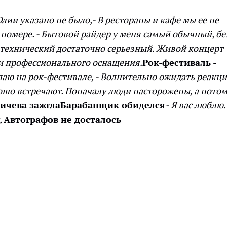
лии указано не было,
- В рестораны и кафе мы ее не
 номере.
- Бытовой райдер у меня самый обычный, бе
т технический достаточно серьезный. Живой концерт
 и профессионального оснащения.
Рок-фестиваль -
паю на рок-фестивале,
- Волнительно ожидать реакц
рошо встречают. Поначалу люди насторожены, а пото
ичева зажгла
Барабанщик обиделся
- Я вас люблю.
,
Автографов не досталось