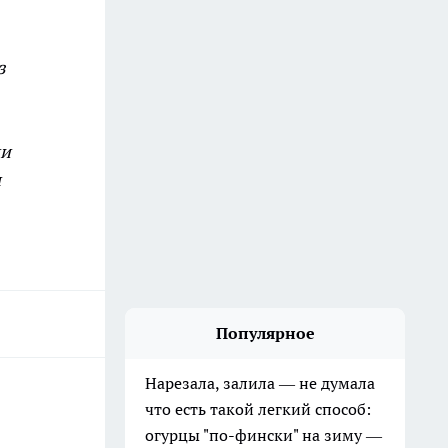
з
ии
м
Популярное
Нарезала, залила — не думала
что есть такой легкий способ:
огурцы "по-фински" на зиму —