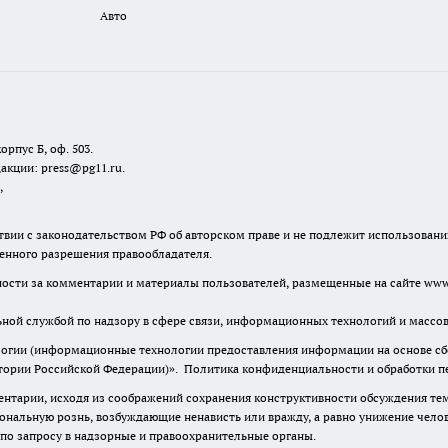
Авто
орпус Б, оф. 503.
акции: press@pg11.ru
.
,
твии с законодательством РФ об авторском праве и не подлежит использовани
менного разрешения правообладателя.
нности за комментарии и материалы пользователей, размещенные на сайте www.
льной службой по надзору в сфере связи, информационных технологий и масс
гии (информационные технологии предоставления информации на основе сбор
итории Российской Федерации)».
Политика конфиденциальности и обработки п
нтарии, исходя из соображений сохранения конструктивности обсуждения тем 
альную рознь, возбуждающие ненависть или вражду, а равно унижение челове
 по запросу в надзорные и правоохранительные органы.