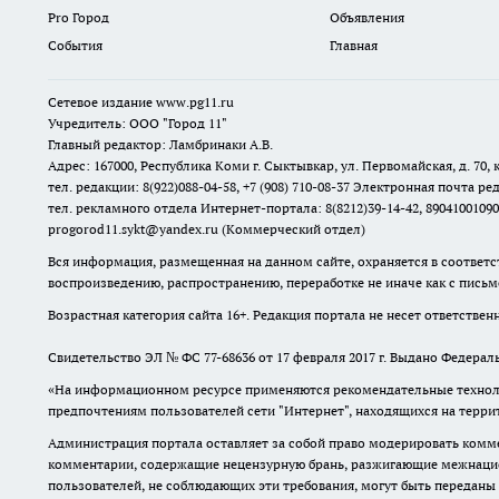
Pro Город
Объявления
События
Главная
Сетевое издание www.pg11.ru
Учредитель: ООО "Город 11"
Главный редактор: Ламбринаки А.В.
Адрес: 167000, Республика Коми г. Сыктывкар, ул. Первомайская, д. 70, к
тел. редакции: 8(922)088-04-58, +7 (908) 710-08-37
Электронная почта ред
тел. рекламного отдела Интернет-портала: 8(8212)39-14-42, 89041001090
progorod11.sykt@yandex.ru
(Коммерческий отдел)
Вся информация, размещенная на данном сайте, охраняется в соответс
воспроизведению, распространению, переработке не иначе как с пись
Возрастная категория сайта 16+. Редакция портала не несет ответстве
Свидетельство ЭЛ № ФС
77-68636
от 17 февраля 2017 г. Выдано Федера
«На информационном ресурсе применяются рекомендательные техноло
предпочтениям пользователей сети "Интернет", находящихся на терр
Администрация портала оставляет за собой право модерировать комме
комментарии, содержащие нецензурную брань, разжигающие межнацион
пользователей, не соблюдающих эти требования, могут быть переданы