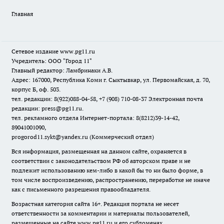
Главная
Сетевое издание www.pg11.ru
Учредитель: ООО "Город 11"
Главный редактор: Ламбринаки А.В.
Адрес: 167000, Республика Коми г. Сыктывкар, ул. Первомайская, д. 70,
корпус Б, оф. 503.
тел. редакции: 8(922)088-04-58, +7 (908) 710-08-37
Электронная почта
редакции: press@pg11.ru
.
тел. рекламного отдела Интернет-портала: 8(8212)39-14-42,
89041001090,
progorod11.sykt@yandex.ru
(Коммерческий отдел)
Вся информация, размещенная на данном сайте, охраняется в
соответствии с законодательством РФ об авторском праве и не
подлежит использованию кем-либо в какой бы то ни было форме, в
том числе воспроизведению, распространению, переработке не иначе
как с письменного разрешения правообладателя.
Возрастная категория сайта 16+. Редакция портала не несет
ответственности за комментарии и материалы пользователей,
размещенные на сайте www.pg11.ru и его субдоменах.