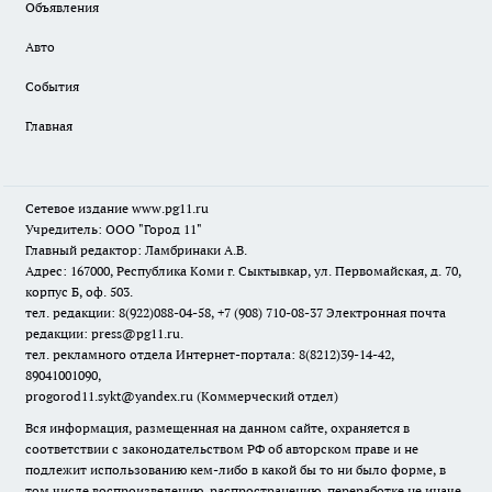
Объявления
Авто
События
Главная
Сетевое издание www.pg11.ru
Учредитель: ООО "Город 11"
Главный редактор: Ламбринаки А.В.
Адрес: 167000, Республика Коми г. Сыктывкар, ул. Первомайская, д. 70,
корпус Б, оф. 503.
тел. редакции: 8(922)088-04-58, +7 (908) 710-08-37
Электронная почта
редакции: press@pg11.ru
.
тел. рекламного отдела Интернет-портала: 8(8212)39-14-42,
89041001090,
progorod11.sykt@yandex.ru
(Коммерческий отдел)
Вся информация, размещенная на данном сайте, охраняется в
соответствии с законодательством РФ об авторском праве и не
подлежит использованию кем-либо в какой бы то ни было форме, в
том числе воспроизведению, распространению, переработке не иначе