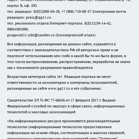
корпус Б, оф. 503.
тел. редакции: 8(922)088-04-58, +7 (908) 710-08-37
Электронная почта
редакции: press@pg11.ru
.
тел. рекламного отдела Интернет-портала: 8(8212)39-14-42,
89041001090,
progorod11.sykt@yandex.ru
(Коммерческий отдел)
Вся информация, размещенная на данном сайте, охраняется в
соответствии с законодательством РФ об авторском праве и не
подлежит использованию кем-либо в какой бы то ни было форме, в
том числе воспроизведению, распространению, переработке не иначе
как с письменного разрешения правообладателя.
Возрастная категория сайта 16+. Редакция портала не несет
ответственности за комментарии и материалы пользователей,
размещенные на сайте www.pg11.ru и его субдоменах.
Свидетельство ЭЛ № ФС
77-68636
от 17 февраля 2017 г. Выдано
Федеральной службой по надзору в сфере связи, информационных
технологий и массовых коммуникаций
«На информационном ресурсе применяются рекомендательные
технологии (информационные технологии предоставления
информации на основе сбора, систематизации и анализа сведений,
относящихся к предпочтениям пользователей сети "Интернет",