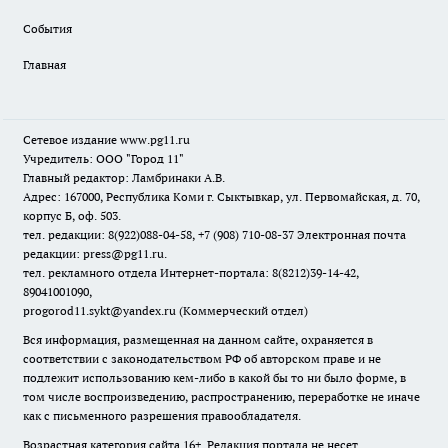
События
Главная
Сетевое издание www.pg11.ru
Учредитель: ООО "Город 11"
Главный редактор: Ламбринаки А.В.
Адрес: 167000, Республика Коми г. Сыктывкар, ул. Первомайская, д. 70,
корпус Б, оф. 503.
тел. редакции: 8(922)088-04-58, +7 (908) 710-08-37
Электронная почта
редакции: press@pg11.ru
.
тел. рекламного отдела Интернет-портала: 8(8212)39-14-42,
89041001090,
progorod11.sykt@yandex.ru
(Коммерческий отдел)
Вся информация, размещенная на данном сайте, охраняется в
соответствии с законодательством РФ об авторском праве и не
подлежит использованию кем-либо в какой бы то ни было форме, в
том числе воспроизведению, распространению, переработке не иначе
как с письменного разрешения правообладателя.
Возрастная категория сайта 16+. Редакция портала не несет