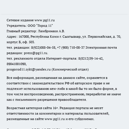
Сетевое издание www.pg11.ru
Учредитель: ООО "Город 11"
Главный редактор: Ламбринаки А.В.
Адрес: 167000, Республика Коми г. Сыктывкар, ул. Первомайская, д. 70,
корпус Б, оф. 503.
тел. редакции: 8(922)088-04-58, +7 (908) 710-08-37
Электронная почта
редакции: press@pg11.ru
.
тел. рекламного отдела Интернет-портала: 8(8212)39-14-42,
89041001090,
progorod11.sykt@yandex.ru
(Коммерческий отдел)
Вся информация, размещенная на данном сайте, охраняется в
соответствии с законодательством РФ об авторском праве и не
подлежит использованию кем-либо в какой бы то ни было форме, в
том числе воспроизведению, распространению, переработке не иначе
как с письменного разрешения правообладателя.
Возрастная категория сайта 16+. Редакция портала не несет
ответственности за комментарии и материалы пользователей,
размещенные на сайте www.pg11.ru и его субдоменах.