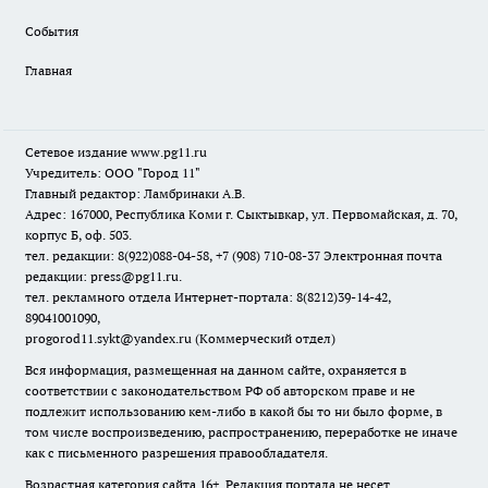
События
Главная
Сетевое издание www.pg11.ru
Учредитель: ООО "Город 11"
Главный редактор: Ламбринаки А.В.
Адрес: 167000, Республика Коми г. Сыктывкар, ул. Первомайская, д. 70,
корпус Б, оф. 503.
тел. редакции: 8(922)088-04-58, +7 (908) 710-08-37
Электронная почта
редакции: press@pg11.ru
.
тел. рекламного отдела Интернет-портала: 8(8212)39-14-42,
89041001090,
progorod11.sykt@yandex.ru
(Коммерческий отдел)
Вся информация, размещенная на данном сайте, охраняется в
соответствии с законодательством РФ об авторском праве и не
подлежит использованию кем-либо в какой бы то ни было форме, в
том числе воспроизведению, распространению, переработке не иначе
как с письменного разрешения правообладателя.
Возрастная категория сайта 16+. Редакция портала не несет