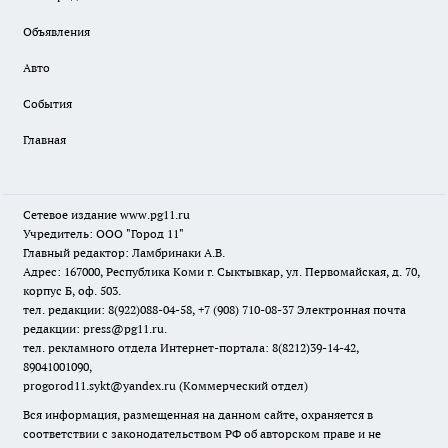
Объявления
Авто
События
Главная
Сетевое издание www.pg11.ru
Учредитель: ООО "Город 11"
Главный редактор: Ламбринаки А.В.
Адрес: 167000, Республика Коми г. Сыктывкар, ул. Первомайская, д. 70,
корпус Б, оф. 503.
тел. редакции: 8(922)088-04-58, +7 (908) 710-08-37
Электронная почта
редакции: press@pg11.ru
.
тел. рекламного отдела Интернет-портала: 8(8212)39-14-42,
89041001090,
progorod11.sykt@yandex.ru
(Коммерческий отдел)
Вся информация, размещенная на данном сайте, охраняется в
соответствии с законодательством РФ об авторском праве и не