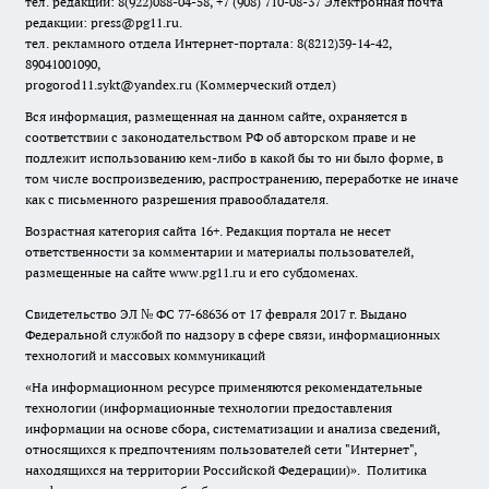
тел. редакции: 8(922)088-04-58, +7 (908) 710-08-37
Электронная почта
редакции: press@pg11.ru
.
тел. рекламного отдела Интернет-портала: 8(8212)39-14-42,
89041001090,
progorod11.sykt@yandex.ru
(Коммерческий отдел)
Вся информация, размещенная на данном сайте, охраняется в
соответствии с законодательством РФ об авторском праве и не
подлежит использованию кем-либо в какой бы то ни было форме, в
том числе воспроизведению, распространению, переработке не иначе
как с письменного разрешения правообладателя.
Возрастная категория сайта 16+. Редакция портала не несет
ответственности за комментарии и материалы пользователей,
размещенные на сайте www.pg11.ru и его субдоменах.
Свидетельство ЭЛ № ФС
77-68636
от 17 февраля 2017 г. Выдано
Федеральной службой по надзору в сфере связи, информационных
технологий и массовых коммуникаций
«На информационном ресурсе применяются рекомендательные
технологии (информационные технологии предоставления
информации на основе сбора, систематизации и анализа сведений,
относящихся к предпочтениям пользователей сети "Интернет",
находящихся на территории Российской Федерации)».
Политика