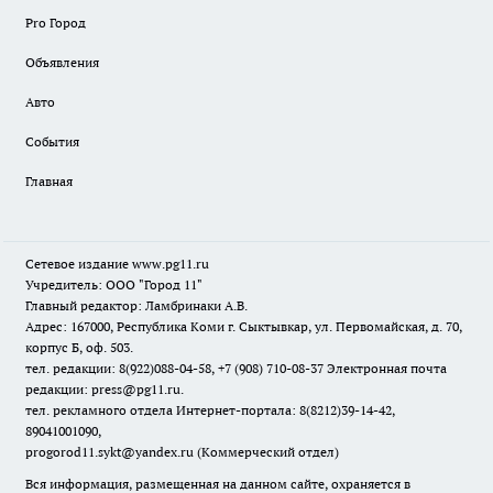
Pro Город
Объявления
Авто
События
Главная
Сетевое издание www.pg11.ru
Учредитель: ООО "Город 11"
Главный редактор: Ламбринаки А.В.
Адрес: 167000, Республика Коми г. Сыктывкар, ул. Первомайская, д. 70,
корпус Б, оф. 503.
тел. редакции: 8(922)088-04-58, +7 (908) 710-08-37
Электронная почта
редакции: press@pg11.ru
.
тел. рекламного отдела Интернет-портала: 8(8212)39-14-42,
89041001090,
progorod11.sykt@yandex.ru
(Коммерческий отдел)
Вся информация, размещенная на данном сайте, охраняется в