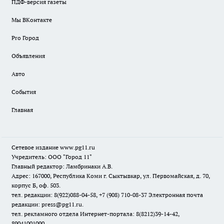
ПДФ-версия газеты
Мы ВКонтакте
Pro Город
Объявления
Авто
События
Главная
Сетевое издание www.pg11.ru
Учредитель: ООО "Город 11"
Главный редактор: Ламбринаки А.В.
Адрес: 167000, Республика Коми г. Сыктывкар, ул. Первомайская, д. 70,
корпус Б, оф. 503.
тел. редакции: 8(922)088-04-58, +7 (908) 710-08-37
Электронная почта
редакции: press@pg11.ru
.
тел. рекламного отдела Интернет-портала: 8(8212)39-14-42,
89041001090,