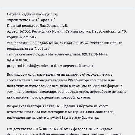
Сетевое издание www.pg11.ru
Учредитель: ООО "Город 11"
Главный редактор: Ламбринаки А.В.
Адрес: 167000, Республика Коми г. Сыктывкар, ул. Первомайская, д. 70,
корпус Б, оф. 503.
тел. редакции: 8(922)088-04-58, +7 (908) 710-08-37
Электронная почта
редакции: press@pg11.ru
.
тел. рекламного отдела Интернет-портала: 8(8212)39-14-42,
89041001090,
progorod11.sykt@yandex.ru
(Коммерческий отдел)
Вся информация, размещенная на данном сайте, охраняется в
соответствии с законодательством РФ об авторском праве и не
подлежит использованию кем-либо в какой бы то ни было форме, в
том числе воспроизведению, распространению, переработке не иначе
как с письменного разрешения правообладателя.
Возрастная категория сайта 16+. Редакция портала не несет
ответственности за комментарии и материалы пользователей,
размещенные на сайте www.pg11.ru и его субдоменах.
Свидетельство ЭЛ № ФС
77-68636
от 17 февраля 2017 г. Выдано
Федеральной службой по надзору в сфере связи, информационных