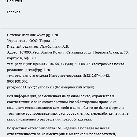
События
Главная
Сетевое издание www.pg11.ru
Учредитель: ООО "Город 11"
Главный редактор: Ламбринаки А.В.
Адрес: 167000, Республика Коми г. Сыктывкар, ул. Первомайская, д. 70,
корпус Б, оф. 503.
тел. редакции: 8(922)088-04-58, +7 (908) 710-08-37
Электронная почта
редакции: press@pg11.ru
.
тел. рекламного отдела Интернет-портала: 8(8212)39-14-42,
89041001090,
progorod11.sykt@yandex.ru
(Коммерческий отдел)
Вся информация, размещенная на данном сайте, охраняется в
соответствии с законодательством РФ об авторском праве и не
подлежит использованию кем-либо в какой бы то ни было форме, в
том числе воспроизведению, распространению, переработке не иначе
как с письменного разрешения правообладателя.
Возрастная категория сайта 16+. Редакция портала не несет
ответственности за комментарии и материалы пользователей,