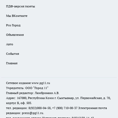
ПДФ-версия газеты
Мы ВКонтакте
Pro Город
Объявления
Авто
События
Главная
Сетевое издание www.pg11.ru
Учредитель: ООО "Город 11"
Главный редактор: Ламбринаки А.В.
Адрес: 167000, Республика Коми г. Сыктывкар, ул. Первомайская, д. 70,
корпус Б, оф. 503.
тел. редакции: 8(922)088-04-58, +7 (908) 710-08-37
Электронная почта
редакции: press@pg11.ru
.
тел. рекламного отдела Интернет-портала: 8(8212)39-14-42,