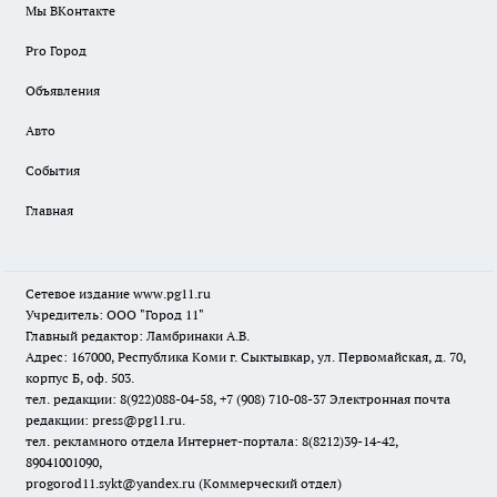
Мы ВКонтакте
Pro Город
Объявления
Авто
События
Главная
Сетевое издание www.pg11.ru
Учредитель: ООО "Город 11"
Главный редактор: Ламбринаки А.В.
Адрес: 167000, Республика Коми г. Сыктывкар, ул. Первомайская, д. 70,
корпус Б, оф. 503.
тел. редакции: 8(922)088-04-58, +7 (908) 710-08-37
Электронная почта
редакции: press@pg11.ru
.
тел. рекламного отдела Интернет-портала: 8(8212)39-14-42,
89041001090,
progorod11.sykt@yandex.ru
(Коммерческий отдел)