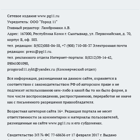
Сетевое издание www.pg11.ru
Учредитель: ООО "Город 11"
Главный редактор: Ламбринаки А.В.
Адрес: 167000, Республика Коми г. Сыктывкар, ул. Первомайская, д. 70,
корпус Б, оф. 503.
тел. редакции: 8(922)088-04-58, +7 (908) 710-08-37
Электронная почта
редакции: press@pg11.ru
.
тел. рекламного отдела Интернет-портала: 8(8212)39-14-42,
89041001090,
progorod11.sykt@yandex.ru
(Коммерческий отдел)
Вся информация, размещенная на данном сайте, охраняется в
соответствии с законодательством РФ об авторском праве и не
подлежит использованию кем-либо в какой бы то ни было форме, в
том числе воспроизведению, распространению, переработке не иначе
как с письменного разрешения правообладателя.
Возрастная категория сайта 16+. Редакция портала не несет
ответственности за комментарии и материалы пользователей,
размещенные на сайте www.pg11.ru и его субдоменах.
Свидетельство ЭЛ № ФС
77-68636
от 17 февраля 2017 г. Выдано