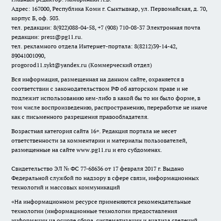
Адрес: 167000, Республика Коми г. Сыктывкар, ул. Первомайская, д. 70,
корпус Б, оф. 503.
тел. редакции: 8(922)088-04-58, +7 (908) 710-08-37
Электронная почта
редакции: press@pg11.ru
.
тел. рекламного отдела Интернет-портала: 8(8212)39-14-42,
89041001090,
progorod11.sykt@yandex.ru
(Коммерческий отдел)
Вся информация, размещенная на данном сайте, охраняется в
соответствии с законодательством РФ об авторском праве и не
подлежит использованию кем-либо в какой бы то ни было форме, в
том числе воспроизведению, распространению, переработке не иначе
как с письменного разрешения правообладателя.
Возрастная категория сайта 16+. Редакция портала не несет
ответственности за комментарии и материалы пользователей,
размещенные на сайте www.pg11.ru и его субдоменах.
Свидетельство ЭЛ № ФС
77-68636
от 17 февраля 2017 г. Выдано
Федеральной службой по надзору в сфере связи, информационных
технологий и массовых коммуникаций
«На информационном ресурсе применяются рекомендательные
технологии (информационные технологии предоставления
информации на основе сбора, систематизации и анализа сведений,