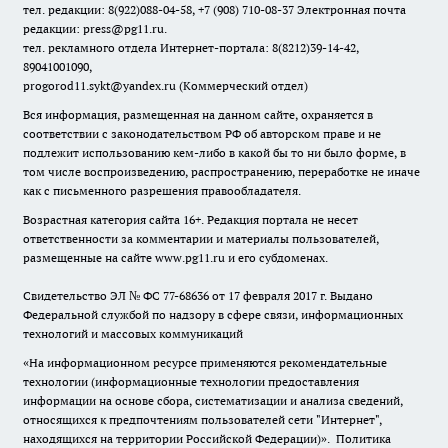
тел. редакции: 8(922)088-04-58, +7 (908) 710-08-37
Электронная почта
редакции: press@pg11.ru
.
тел. рекламного отдела Интернет-портала: 8(8212)39-14-42,
89041001090,
progorod11.sykt@yandex.ru
(Коммерческий отдел)
Вся информация, размещенная на данном сайте, охраняется в
соответствии с законодательством РФ об авторском праве и не
подлежит использованию кем-либо в какой бы то ни было форме, в
том числе воспроизведению, распространению, переработке не иначе
как с письменного разрешения правообладателя.
Возрастная категория сайта 16+. Редакция портала не несет
ответственности за комментарии и материалы пользователей,
размещенные на сайте www.pg11.ru и его субдоменах.
Свидетельство ЭЛ № ФС
77-68636
от 17 февраля 2017 г. Выдано
Федеральной службой по надзору в сфере связи, информационных
технологий и массовых коммуникаций
«На информационном ресурсе применяются рекомендательные
технологии (информационные технологии предоставления
информации на основе сбора, систематизации и анализа сведений,
относящихся к предпочтениям пользователей сети "Интернет",
находящихся на территории Российской Федерации)».
Политика