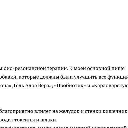
ы
био-резонансной терапии. К моей основной пище
обавки, которые должны были улучшить все функци
она», Гель Алоэ Вера», «Пробиотик» и «Карловарску
э благоприятно влияет на желудок и стенки кишечник
водит токсины и шлаки.