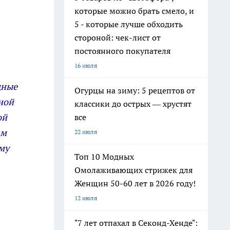
которые можно брать смело, и
5 - которые лучше обходить
стороной: чек-лист от
постоянного покупателя
16 июля
дные
Огурцы на зиму: 5 рецептов от
ной
классики до острых — хрустят
ой
все
ам
22 июля
ему
Топ 10 Модных
Омолаживающих стрижек для
Женщин 50-60 лет в 2026 году!
12 июля
"7 лет отпахал в Секонд-Хенде":