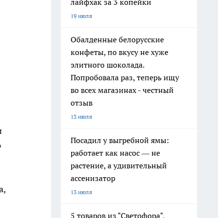
лайфхак за 3 копейки
19 июля
Обалденные белорусские
конфеты, по вкусу не хуже
элитного шоколада.
Попробовала раз, теперь ищу
во всех магазинах - честный
отзыв
13 июля
и
Посадил у выгребной ямы:
ю
работает как насос — не
растение, а удивительный
ассенизатор
а,
13 июля
5 товаров из "Светофора",