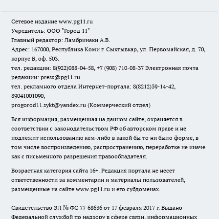
Сетевое издание www.pg11.ru
Учредитель: ООО "Город 11"
Главный редактор: Ламбринаки А.В.
Адрес: 167000, Республика Коми г. Сыктывкар, ул. Первомайская, д. 70,
корпус Б, оф. 503.
тел. редакции: 8(922)088-04-58, +7 (908) 710-08-37
Электронная почта
редакции: press@pg11.ru
.
тел. рекламного отдела Интернет-портала: 8(8212)39-14-42,
89041001090,
progorod11.sykt@yandex.ru
(Коммерческий отдел)
Вся информация, размещенная на данном сайте, охраняется в
соответствии с законодательством РФ об авторском праве и не
подлежит использованию кем-либо в какой бы то ни было форме, в
том числе воспроизведению, распространению, переработке не иначе
как с письменного разрешения правообладателя.
Возрастная категория сайта 16+. Редакция портала не несет
ответственности за комментарии и материалы пользователей,
размещенные на сайте www.pg11.ru и его субдоменах.
Свидетельство ЭЛ № ФС
77-68636
от 17 февраля 2017 г. Выдано
Федеральной службой по надзору в сфере связи, информационных