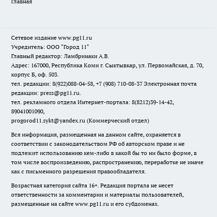
Главная
Сетевое издание www.pg11.ru
Учредитель: ООО "Город 11"
Главный редактор: Ламбринаки А.В.
Адрес: 167000, Республика Коми г. Сыктывкар, ул. Первомайская, д. 70,
корпус Б, оф. 503.
тел. редакции: 8(922)088-04-58, +7 (908) 710-08-37
Электронная почта
редакции: press@pg11.ru
.
тел. рекламного отдела Интернет-портала: 8(8212)39-14-42,
89041001090,
progorod11.sykt@yandex.ru
(Коммерческий отдел)
Вся информация, размещенная на данном сайте, охраняется в
соответствии с законодательством РФ об авторском праве и не
подлежит использованию кем-либо в какой бы то ни было форме, в
том числе воспроизведению, распространению, переработке не иначе
как с письменного разрешения правообладателя.
Возрастная категория сайта 16+. Редакция портала не несет
ответственности за комментарии и материалы пользователей,
размещенные на сайте www.pg11.ru и его субдоменах.