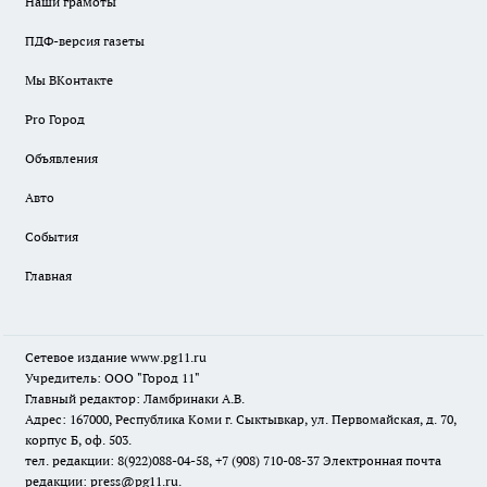
Наши грамоты
ПДФ-версия газеты
Мы ВКонтакте
Pro Город
Объявления
Авто
События
Главная
Сетевое издание www.pg11.ru
Учредитель: ООО "Город 11"
Главный редактор: Ламбринаки А.В.
Адрес: 167000, Республика Коми г. Сыктывкар, ул. Первомайская, д. 70,
корпус Б, оф. 503.
тел. редакции: 8(922)088-04-58, +7 (908) 710-08-37
Электронная почта
редакции: press@pg11.ru
.