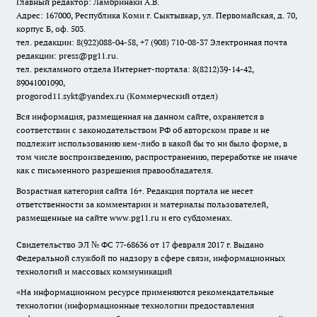
Главный редактор: Ламбринаки А.В.
Адрес: 167000, Республика Коми г. Сыктывкар, ул. Первомайская, д. 70,
корпус Б, оф. 503.
тел. редакции: 8(922)088-04-58, +7 (908) 710-08-37
Электронная почта
редакции: press@pg11.ru
.
тел. рекламного отдела Интернет-портала: 8(8212)39-14-42,
89041001090,
progorod11.sykt@yandex.ru
(Коммерческий отдел)
Вся информация, размещенная на данном сайте, охраняется в
соответствии с законодательством РФ об авторском праве и не
подлежит использованию кем-либо в какой бы то ни было форме, в
том числе воспроизведению, распространению, переработке не иначе
как с письменного разрешения правообладателя.
Возрастная категория сайта 16+. Редакция портала не несет
ответственности за комментарии и материалы пользователей,
размещенные на сайте www.pg11.ru и его субдоменах.
Свидетельство ЭЛ № ФС
77-68636
от 17 февраля 2017 г. Выдано
Федеральной службой по надзору в сфере связи, информационных
технологий и массовых коммуникаций
«На информационном ресурсе применяются рекомендательные
технологии (информационные технологии предоставления