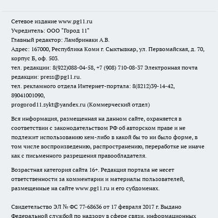
Сетевое издание www.pg11.ru
Учредитель: ООО "Город 11"
Главный редактор: Ламбринаки А.В.
Адрес: 167000, Республика Коми г. Сыктывкар, ул. Первомайская, д. 70,
корпус Б, оф. 503.
тел. редакции: 8(922)088-04-58, +7 (908) 710-08-37
Электронная почта
редакции: press@pg11.ru
.
тел. рекламного отдела Интернет-портала: 8(8212)39-14-42,
89041001090,
progorod11.sykt@yandex.ru
(Коммерческий отдел)
Вся информация, размещенная на данном сайте, охраняется в
соответствии с законодательством РФ об авторском праве и не
подлежит использованию кем-либо в какой бы то ни было форме, в
том числе воспроизведению, распространению, переработке не иначе
как с письменного разрешения правообладателя.
Возрастная категория сайта 16+. Редакция портала не несет
ответственности за комментарии и материалы пользователей,
размещенные на сайте www.pg11.ru и его субдоменах.
Свидетельство ЭЛ № ФС
77-68636
от 17 февраля 2017 г. Выдано
Федеральной службой по надзору в сфере связи, информационных