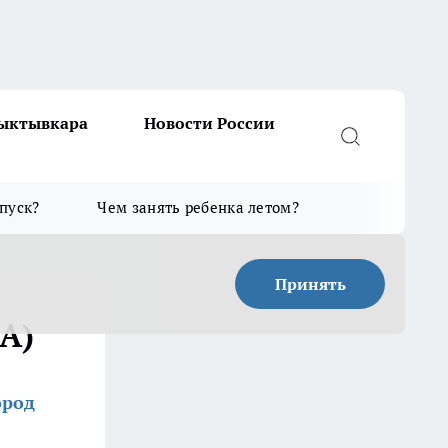
Сыктывкара
Новости России
тпуск?
Чем занять ребенка летом?
Принять
А)
ород