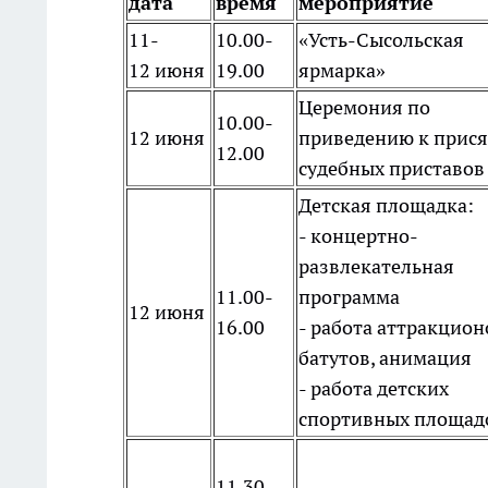
дата
время
мероприятие
11-
10.00-
«Усть-Сысольская
12 июня
19.00
ярмарка»
Церемония по
10.00-
12 июня
приведению к прися
12.00
судебных приставов
Детская площадка:
- концертно-
развлекательная
11.00-
программа
12 июня
16.00
- работа аттракцион
батутов, анимация
- работа детских
спортивных площад
11.30-