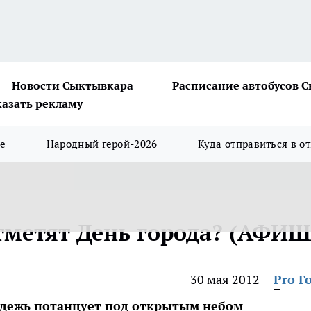
Новости Сыктывкара
Расписание автобусов 
казать рекламу
ше
Народный герой-2026
Куда отправиться в о
метят День города? (АФИШ
30 мая 2012
Pro Г
одежь потанцует под открытым небом