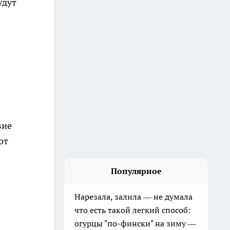
удут
вие
от
Популярное
Нарезала, залила — не думала
что есть такой легкий способ:
огурцы "по-фински" на зиму —