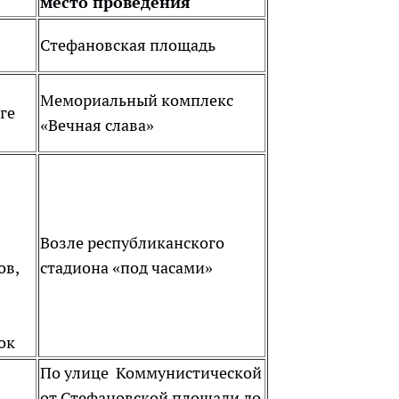
место проведения
Стефановская площадь
Мемориальный комплекс
ге
«Вечная слава»
Возле республиканского
ов,
стадиона «под часами»
ок
По улице Коммунистической
от Стефановской площади до