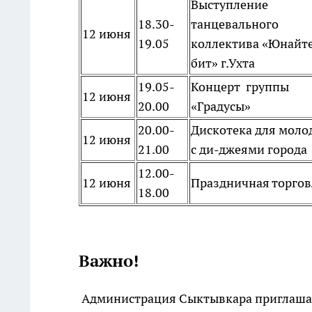
Выступление
18.30-
танцевального
12 июня
19.05
коллектива «Юнайт
бит» г.Ухта
19.05-
Концерт группы
12 июня
20.00
«Градусы»
20.00-
Дискотека для моло
12 июня
21.00
с ди-джеями города
12.00-
12 июня
Праздничная торго
18.00
Важно!
Администрация Сыктывкара приглашает