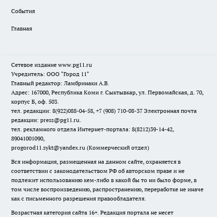
События
Главная
Сетевое издание www.pg11.ru
Учредитель: ООО "Город 11"
Главный редактор: Ламбринаки А.В.
Адрес: 167000, Республика Коми г. Сыктывкар, ул. Первомайская, д. 70,
корпус Б, оф. 503.
тел. редакции: 8(922)088-04-58, +7 (908) 710-08-37
Электронная почта
редакции: press@pg11.ru
.
тел. рекламного отдела Интернет-портала: 8(8212)39-14-42,
89041001090,
progorod11.sykt@yandex.ru
(Коммерческий отдел)
Вся информация, размещенная на данном сайте, охраняется в
соответствии с законодательством РФ об авторском праве и не
подлежит использованию кем-либо в какой бы то ни было форме, в
том числе воспроизведению, распространению, переработке не иначе
как с письменного разрешения правообладателя.
Возрастная категория сайта 16+. Редакция портала не несет