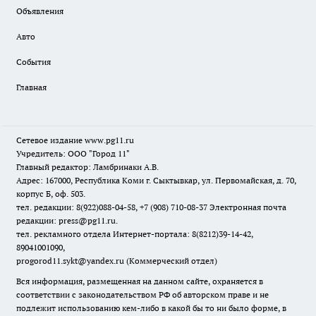
Объявления
Авто
События
Главная
Сетевое издание www.pg11.ru
Учредитель: ООО "Город 11"
Главный редактор: Ламбринаки А.В.
Адрес: 167000, Республика Коми г. Сыктывкар, ул. Первомайская, д. 70,
корпус Б, оф. 503.
тел. редакции: 8(922)088-04-58, +7 (908) 710-08-37
Электронная почта
редакции: press@pg11.ru
.
тел. рекламного отдела Интернет-портала: 8(8212)39-14-42,
89041001090,
progorod11.sykt@yandex.ru
(Коммерческий отдел)
Вся информация, размещенная на данном сайте, охраняется в
соответствии с законодательством РФ об авторском праве и не
подлежит использованию кем-либо в какой бы то ни было форме, в