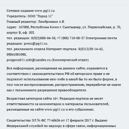
Сетевое издание www.pg11.ru
Учредитель: ООО "Город 11"
Главный редактор: Ламбринаки А.В.
Адрес: 167000, Республика Коми г. Сыктывкар, ул. Первомайская, д. 70,
корпус Б, оф. 503.
тел. редакции: 8(922)088-04-58, +7 (908) 710-08-37
Электронная почта
редакции: press@pg11.ru
.
тел. рекламного отдела Интернет-портала: 8(8212)39-14-42,
89041001090,
progorod11.sykt@yandex.ru
(Коммерческий отдел)
Вся информация, размещенная на данном сайте, охраняется в
соответствии с законодательством РФ об авторском праве и не
подлежит использованию кем-либо в какой бы то ни было форме, в
том числе воспроизведению, распространению, переработке не иначе
как с письменного разрешения правообладателя.
Возрастная категория сайта 16+. Редакция портала не несет
ответственности за комментарии и материалы пользователей,
размещенные на сайте www.pg11.ru и его субдоменах.
Свидетельство ЭЛ № ФС
77-68636
от 17 февраля 2017 г. Выдано
Федеральной службой по надзору в сфере связи, информационных